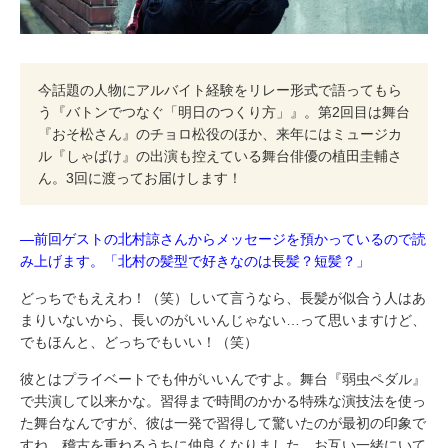
今話題の人物にアルバイト経験をリレー形式で語ってもら
う『バトンでつなぐ「明日のつくり方」』。第2回目は舞台
『おそ松さん』のチョロ松役のほか、来年にはミュージカ
ル『しゃばけ』の出演も控えている舞台俳優の植田圭輔さ
ん。3回に渡ってお届けします！
―前回ゲストの北村諒さんからメッセージを預かっているので読
み上げます。「北村の髪型で好きなのは長髪？短髪？」
どっちでもええわ！（笑）しいて言うなら、長髪が似合う人はあ
まりいないから、長いのがいいんじゃない…って思いますけど、
でもほんと、どっちでもいい！（笑）
彼とはプライベートでも仲がいいんですよ。舞台『弱虫ペダル』
で共演して以来かな。習得まで時間のかかる特殊な演技法を使っ
た舞台なんですが、彼は一発で習得して驚いたのが最初の印象で
すね。稽古を重ねるうちに仲良くなりました。お互い一緒にいて