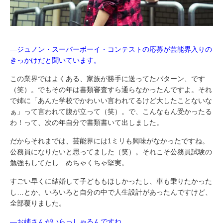
―ジュノン・スーパーボーイ・コンテストの応募が芸能界入りの
きっかけだと聞いています。
この業界ではよくある、家族が勝手に送ってたパターン、です
（笑）。でもその年は書類審査すら通らなかったんですよ。それ
で姉に「あんた学校でかわいい言われてるけど大したことないな
ぁ」って言われて腹が立って（笑）。で、こんなもん受かったる
わ！って、次の年自分で書類書いて出しました。
だからそれまでは、芸能界には1ミリも興味がなかったですね。
公務員になりたいと思ってました（笑）。それこそ公務員試験の
勉強もしてたし…めちゃくちゃ堅実。
すごい早くに結婚して子どももほしかったし、車も乗りたかった
し…とか、いろいろと自分の中で人生設計があったんですけど、
全部覆りました。
―お姉さんがいらっしゃるんですね。