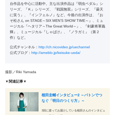
台作品を中心に活動中。主な出演作品は『弱虫ペダル』シ
リーズ、『Ｋ』シリーズ、『戦国無双』シリーズ、『曇天
に笑う』、『インフェルノ』など。今後の出演作は、『お
そ松さん on STAGE～SIX MEN’S SHOW TIME～』、ミュ
ージカル『ヘタリア～The Great World～』、『剣豪将軍義
輝』、ミュージカル『しゃばけ』、『ノラガミ』（第２
作）など。
公式チャンネル：
http://ch.nicovideo.jp/uechannel
公式ブログ：
http://ameblo.jp/keisuke-ueda/
撮影／Riki Yamada
▼関連記事▼
植田圭輔インタビュー2 ～バトンでつ
なぐ「明日のつくり方」～
3回に渡ってお届けしている植田さんのインタビュ