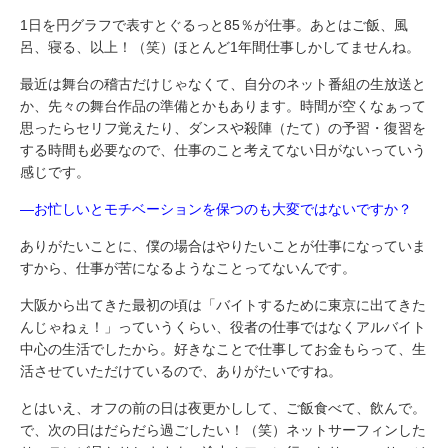
1日を円グラフで表すとぐるっと85％が仕事。あとはご飯、風
呂、寝る、以上！（笑）ほとんど1年間仕事しかしてませんね。
最近は舞台の稽古だけじゃなくて、自分のネット番組の生放送と
か、先々の舞台作品の準備とかもあります。時間が空くなぁって
思ったらセリフ覚えたり、ダンスや殺陣（たて）の予習・復習を
する時間も必要なので、仕事のこと考えてない日がないっていう
感じです。
―お忙しいとモチベーションを保つのも大変ではないですか？
ありがたいことに、僕の場合はやりたいことが仕事になっていま
すから、仕事が苦になるようなことってないんです。
大阪から出てきた最初の頃は「バイトするために東京に出てきた
んじゃねぇ！」っていうくらい、役者の仕事ではなくアルバイト
中心の生活でしたから。好きなことで仕事してお金もらって、生
活させていただけているので、ありがたいですね。
とはいえ、オフの前の日は夜更かしして、ご飯食べて、飲んで。
で、次の日はだらだら過ごしたい！（笑）ネットサーフィンした