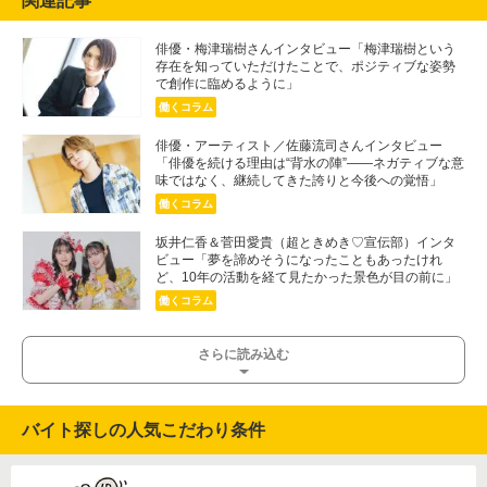
関連記事
俳優・梅津瑞樹さんインタビュー「梅津瑞樹という
存在を知っていただけたことで、ポジティブな姿勢
で創作に臨めるように」
働くコラム
俳優・アーティスト／佐藤流司さんインタビュー
「俳優を続ける理由は“背水の陣”――ネガティブな意
味ではなく、継続してきた誇りと今後への覚悟」
働くコラム
坂井仁香＆菅田愛貴（超ときめき♡宣伝部）インタ
ビュー「夢を諦めそうになったこともあったけれ
ど、10年の活動を経て見たかった景色が目の前に」
働くコラム
さらに読み込む
バイト探しの人気こだわり条件