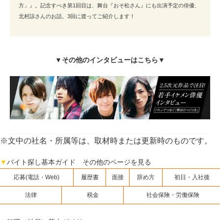
方」』。記念すべき第1回目は、舞台『おそ松さん』にも出演予定の俳優、
北村諒さんのお話。3回に渡ってご紹介します！
▼その他のインタビューはこちら▼
※文中の社名・所属等は、取材時または更新時のものです。
▼
バイト探し基本ガイド その他のページを見る
応募(電話・Web)
履歴書
面接
辞め方
初日・入社後
法律
税金
社会保険・労働保険