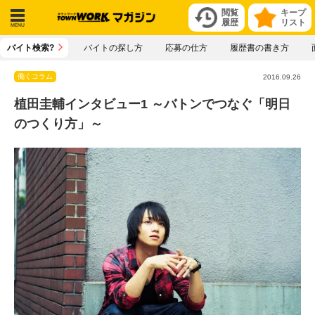
閲覧
キープ
履歴
リスト
メニ
バイト検索?
バイトの探し方
応募の仕方
履歴書の書き方
ュー
働くコラム
2016.09.26
植田圭輔インタビュー1 ～バトンでつなぐ「明日
のつくり方」～