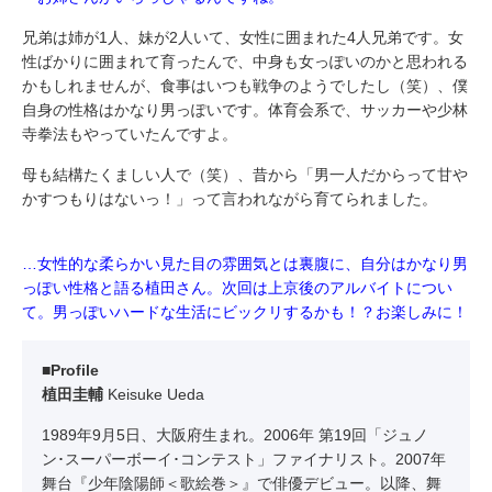
兄弟は姉が1人、妹が2人いて、女性に囲まれた4人兄弟です。女
性ばかりに囲まれて育ったんで、中身も女っぽいのかと思われる
かもしれませんが、食事はいつも戦争のようでしたし（笑）、僕
自身の性格はかなり男っぽいです。体育会系で、サッカーや少林
寺拳法もやっていたんですよ。
母も結構たくましい人で（笑）、昔から「男一人だからって甘や
かすつもりはないっ！」って言われながら育てられました。
…女性的な柔らかい見た目の雰囲気とは裏腹に、自分はかなり男
っぽい性格と語る植田さん。次回は上京後のアルバイトについ
て。男っぽいハードな生活にビックリするかも！？お楽しみに！
■Profile
植田圭輔
Keisuke Ueda
1989年9月5日、大阪府生まれ。2006年 第19回「ジュノ
ン･スーパーボーイ･コンテスト」ファイナリスト。2007年
舞台『少年陰陽師＜歌絵巻＞』で俳優デビュー。以降、舞