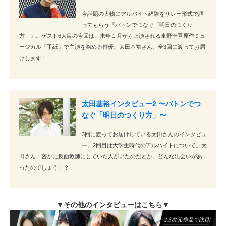
今話題の人物にアルバイト経験をリレー形式で語
ってもらう『バトンでつなぐ「明日のつくり
方」』。ゲスト6人目の今回は、来年１月から上演される東野圭吾原作ミュ
ージカル『手紙』で主演を務める俳優、太田基裕さん。全3回に渡ってお届
けします！
太田基裕インタビュー2 〜バトンでつ
なぐ「明日のつくり方」〜
3回に渡ってお届けしている太田さんのインタビュ
ー。2回目は大学生時代のアルバイトについて。太
田さん、密かに反面教師にしていた人がいたのだとか。どんな出会いがあ
ったのでしょう！？
▼その他のインタビューはこちら▼