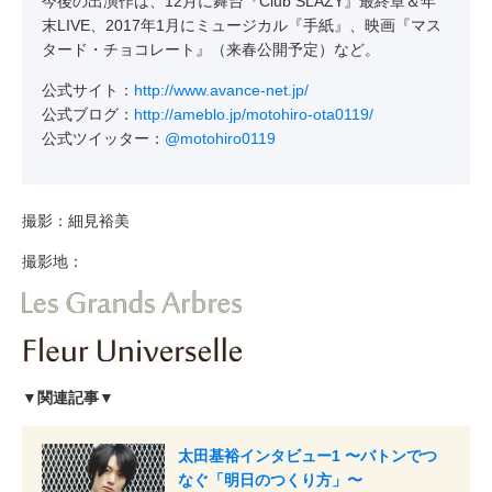
今後の出演作は、12月に舞台『Club SLAZY』最終章＆年
末LIVE、2017年1月にミュージカル『手紙』、映画『マス
タード・チョコレート』（来春公開予定）など。
公式サイト：
http://www.avance-net.jp/
公式ブログ：
http://ameblo.jp/motohiro-ota0119/
公式ツイッター：
@motohiro0119
撮影：細見裕美
撮影地：
▼関連記事▼
太田基裕インタビュー1 〜バトンでつ
なぐ「明日のつくり方」〜