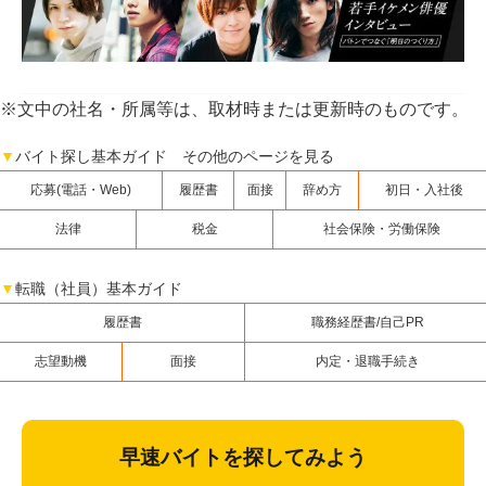
※文中の社名・所属等は、取材時または更新時のものです。
▼
バイト探し基本ガイド その他のページを見る
応募(電話・Web)
履歴書
面接
辞め方
初日・入社後
法律
税金
社会保険・労働保険
▼
転職（社員）基本ガイド
履歴書
職務経歴書/自己PR
志望動機
面接
内定・退職手続き
早速バイトを探してみよう