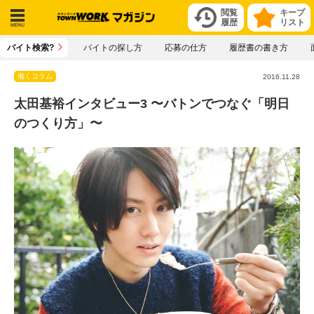
閲覧
キープ
履歴
リスト
メニ
バイト検索?
バイトの探し方
応募の仕方
履歴書の書き方
ュー
働くコラム
2016.11.28
太田基裕インタビュー3 〜バトンでつなぐ「明日
のつくり方」〜