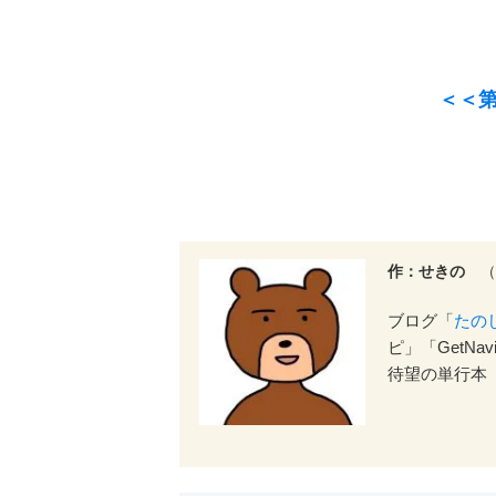
＜＜第
作：せきの
（
ブログ「
たの
ピ」「GetNa
待望の単行本