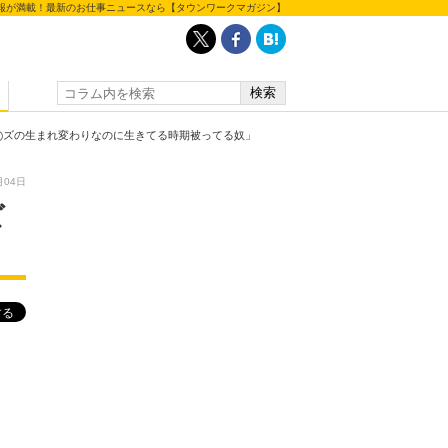
報が満載！最新のお仕事ニュースなら【タウンワークマガジン】
◯ズの生まれ変わりなのに生きてる時期被ってる奴」
月04日
ズ