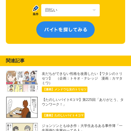
関連記事
友だちができない性格を改善したい【ワタシのトリ
セツ】 （企画：トキオ・ナレッジ 漫画：カマタ
ミワ）
【漫画】メンドウな女のトリセツ
【たのしいバイト4コマ】第225回「ありがとう、タ
ウンワーク！」
【漫画】たのしいバイト４コマ
ジョンソンともゆき作：大学生あるある事件簿「一
生面倒な先輩やってる人」