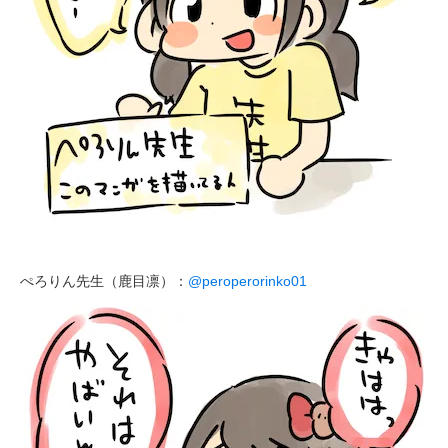
ぺろりん先生（鹿目凛）：
@peroperorinko01