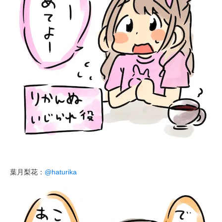
葉月梨花：
@haturika