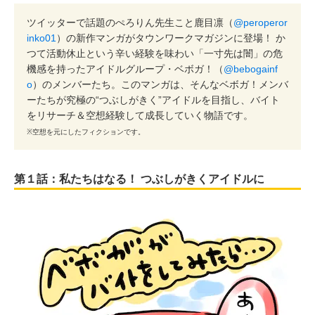
ツイッターで話題のぺろりん先生こと鹿目凛（
@peroperor
inko01
）の新作マンガがタウンワークマガジンに登場！ か
つて活動休止という辛い経験を味わい「一寸先は闇」の危
機感を持ったアイドルグループ・ベボガ！（
@bebogainf
o
）のメンバーたち。このマンガは、そんなベボガ！メンバ
ーたちが究極の“つぶしがきく”アイドルを目指し、バイト
をリサーチ＆空想経験して成長していく物語です。
※空想を元にしたフィクションです。
第１話：私たちはなる！ つぶしがきくアイドルに