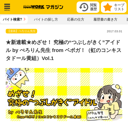
閲覧
キープ
履歴
リスト
メニ
バイト検索?
バイトの探し方
応募の仕方
履歴書の書き方
ュー
【漫画】ぺろりん先生
2017.03.01
★新連載★めざせ！ 究極の“つぶしがきく”アイド
ル by ぺろりん先生 from ベボガ！（虹のコンキス
タドール黄組）Vol.1