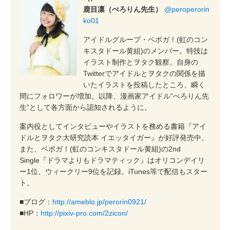
鹿目凛（ぺろりん先生）
@peroperorin
ko01
アイドルグループ・ベボガ！(虹のコン
キスタドール黄組)のメンバー。特技は
イラスト制作とヲタク観察。自身の
Twitterでアイドルとヲタクの関係を描
いたイラストを投稿したところ、瞬く
間にフォロワーが増加。以降、漫画家アイドル“ぺろりん先
生”として各方面から認知されるように。
案内役としてインタビューやイラストを務める書籍『アイ
ドルとヲタク大研究読本 イエッタイガー』が好評発売中。
また、ベボガ！(虹のコンキスタドール黄組)の2nd
Single『ドラマよりもドラマティック』はオリコンデイリ
ー1位、ウィークリー9位を記録。iTunes等で配信もスター
ト。
■ブログ：
http://ameblo.jp/perorin0921/
■HP：
http://pixiv-pro.com/2zicon/