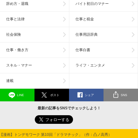
辞め方・退職
バイト初日のマナー
仕事と法律
仕事と税金
社会保険
仕事用語辞典
仕事・働き方
仕事白書
スキル・マナー
ライフ・エンタメ
連載
LINE
ポスト
シェア
SNS
最新の記事をSNSでチェックしよう！
【漫画】トンデモワーク 第10回「ドラマチック」（作：凸ノ高秀）