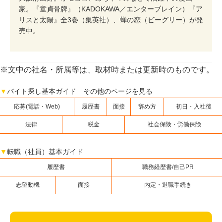
家。『童貞骨牌』（KADOKAWA／エンターブレイン）『ア
リスと太陽』全3巻（集英社）、蝉の恋（ビーグリー）が発
売中。
※文中の社名・所属等は、取材時または更新時のものです。
▼
バイト探し基本ガイド その他のページを見る
応募(電話・Web)
履歴書
面接
辞め方
初日・入社後
法律
税金
社会保険・労働保険
▼
転職（社員）基本ガイド
履歴書
職務経歴書/自己PR
志望動機
面接
内定・退職手続き