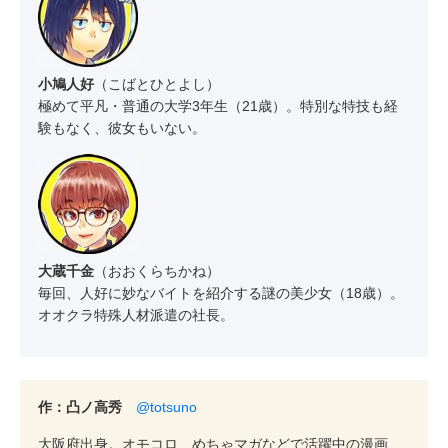
小鳩人好
（こばとひとよし）
極めて平凡・普通の大学3年生（21歳）。特別な特技も経
験もなく、彼女もいない。
大蔵千金
（おおくらちかね）
毎回、人好に妙なバイトを紹介する謎の美少女（18歳）。
オオクラ特殊人材派遣の社長。
作：凸ノ高秀
@totsuno
大阪府出身。オモコロ、めちゃマガなどで活躍中の漫画