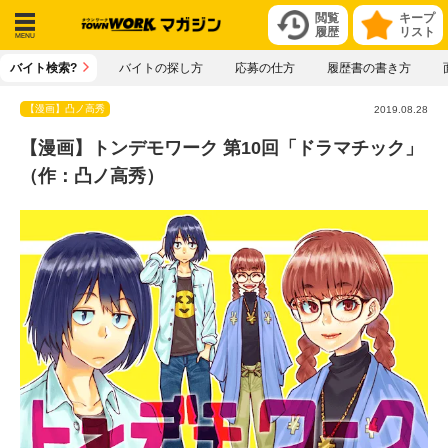
閲覧
キープ
履歴
リスト
メニ
バイト検索?
バイトの探し方
応募の仕方
履歴書の書き方
ュー
【漫画】凸ノ高秀
2019.08.28
【漫画】トンデモワーク 第10回「ドラマチック」
（作：凸ノ高秀）