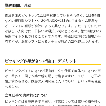
勤務時間、時給
物流倉庫のピッキングは1日中稼働している所も多く、1日4時間
などの短時間シフトや、2交代制3交代制でのフルタイム勤務な
ど、シフトの種類が会社によって異なります。また、すぐにお金
が欲しい人向けに、日払いや週払い制のところや、繁忙期だけの
短期バイトを見つけることもできます。時給は標準的な相場が平
均ですが、深夜シフトに入ると手当が時給の25％以上つきます。
ピッキング作業がきつい理由、デメリット
ピッキングバイトのきつい理由は、立ち仕事で肉体的にきつい声
が一番多く、同じ作業の繰り返しで飽きやすい、スピードと正確
性が求められる、既存の人間関係に入りづらい、という声も目立
ちました。
立ち仕事で肉体的にきつい
ピッキングは倉庫内を歩き回り、作業によっては重い荷物を持っ