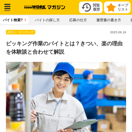
閲覧
キープ
履歴
リスト
メニ
バイト検索?
バイトの探し方
応募の仕方
履歴書の書き方
ュー
品出し・ピッキング
2025.06.19
ピッキング作業のバイトとは？きつい、楽の理由
を体験談と合わせて解説