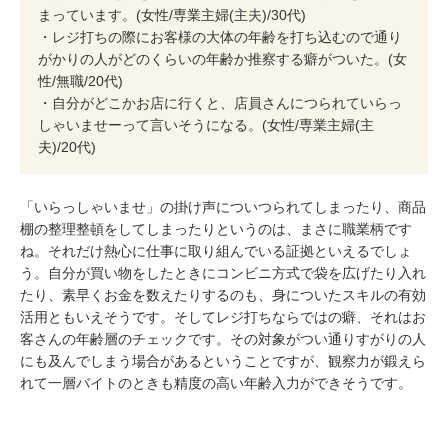
まっています。(女性/専業主婦(主夫)/30代)
・レジ打ちの際にお客様の大体の年齢を打ち込むので通り
がかりの人がどのくらいの年齢か推察する癖がついた。(女
性/無職/20代)
・自分がどこかお店に行くと、店員さんにつられていらっ
しゃいませーって言いそうになる。(女性/専業主婦(主
夫)/20代)
「いらっしゃいませ」の掛け声についつられてしまったり、商品
棚の整理整頓をしてしまったりというのは、まさに職業柄です
ね。それだけ熱心に仕事に取り組んでいる証拠といえるでしょ
う。自分が買い物をしたときにコンビニ方式で袋を広げたり入れ
たり、素早くお金を数えたりするのも、身についたスキルの有効
活用ともいえそうです。そしてレジ打ちならではの癖、それはお
客さんの年齢層のチェックです。その対象がつい通りすがりの人
にも及んでしまう場合があるということですが、観察力が鍛えら
れて一層バイトのときも精度の高い年齢入力ができそうです。