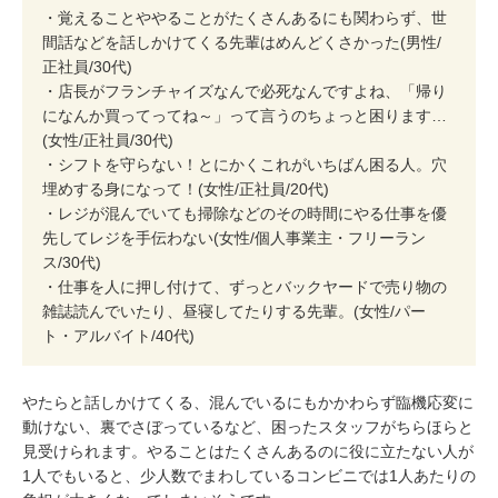
・覚えることややることがたくさんあるにも関わらず、世
間話などを話しかけてくる先輩はめんどくさかった(男性/
正社員/30代)
・店長がフランチャイズなんで必死なんですよね、「帰り
になんか買ってってね～」って言うのちょっと困ります…
(女性/正社員/30代)
・シフトを守らない！とにかくこれがいちばん困る人。穴
埋めする身になって！(女性/正社員/20代)
・レジが混んでいても掃除などのその時間にやる仕事を優
先してレジを手伝わない(女性/個人事業主・フリーラン
ス/30代)
・仕事を人に押し付けて、ずっとバックヤードで売り物の
雑誌読んでいたり、昼寝してたりする先輩。(女性/パー
ト・アルバイト/40代)
やたらと話しかけてくる、混んでいるにもかかわらず臨機応変に
動けない、裏でさぼっているなど、困ったスタッフがちらほらと
見受けられます。やることはたくさんあるのに役に立たない人が
1人でもいると、少人数でまわしているコンビニでは1人あたりの