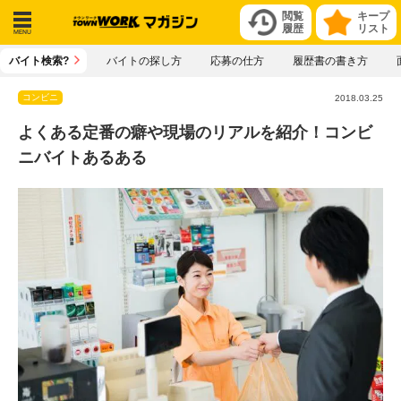
閲覧
キープ
履歴
リスト
メニ
バイト検索?
バイトの探し方
応募の仕方
履歴書の書き方
ュー
コンビニ
2018.03.25
よくある定番の癖や現場のリアルを紹介！コンビ
ニバイトあるある