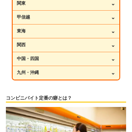
⌄
関東
⌄
甲信越
⌄
東海
⌄
関西
⌄
中国・四国
⌄
九州・沖縄
コンビニバイト定番の癖とは？