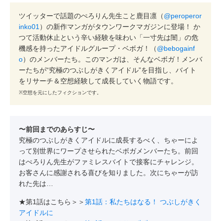
ツイッターで話題のぺろりん先生こと鹿目凛（
@peroperor
inko01
）の新作マンガがタウンワークマガジンに登場！ か
つて活動休止という辛い経験を味わい「一寸先は闇」の危
機感を持ったアイドルグループ・ベボガ！（
@bebogainf
o
）のメンバーたち。このマンガは、そんなベボガ！メンバ
ーたちが“究極のつぶしがきくアイドル”を目指し、バイト
をリサーチ＆空想経験して成長していく物語です。
※空想を元にしたフィクションです。
〜前回までのあらすじ〜
究極のつぶしがきくアイドルに成長するべく、ちゃーによ
って別世界にワープさせられたベボガメンバーたち。前回
はぺろりん先生がファミレスバイトで接客にチャレンジ。
お客さんに感謝される喜びを知りました。次にちゃーが訪
れた先は…
★第1話はこちら＞＞
第1話：私たちはなる！ つぶしがきく
アイドルに