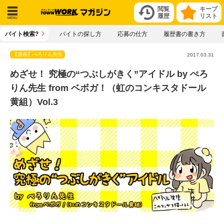
閲覧
キープ
履歴
リスト
メニ
バイト検索?
バイトの探し方
応募の仕方
履歴書の書き方
ュー
【漫画】ぺろりん先生
2017.03.31
めざせ！ 究極の“つぶしがきく”アイドル by ぺろ
りん先生 from ベボガ！（虹のコンキスタドール
黄組）Vol.3