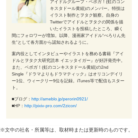
アイドルグループ・ベボガ！(虹のコン
キスタドール黄組)のメンバー。特技は
イラスト制作とヲタク観察。自身の
Twitterでアイドルとヲタクの関係を描
いたイラストを投稿したところ、瞬く
間にフォロワーが増加。以降、漫画家アイドル“ぺろりん先
生”として各方面から認知されるように。
案内役としてインタビューやイラストを務める書籍『アイ
ドルとヲタク大研究読本 イエッタイガー』が好評発売中。
また、ベボガ！(虹のコンキスタドール黄組)の2nd
Single『ドラマよりもドラマティック』はオリコンデイリ
ー1位、ウィークリー9位を記録。iTunes等で配信もスター
ト。
■ブログ：
http://ameblo.jp/perorin0921/
■HP：
http://pixiv-pro.com/2zicon/
※文中の社名・所属等は、取材時または更新時のものです。