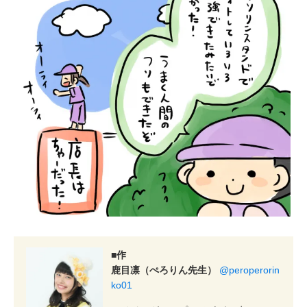
■作
鹿目凛（ぺろりん先生）
@peroperorin
ko01